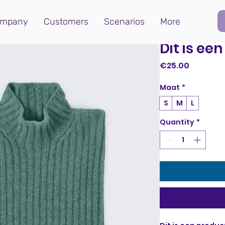
mpany
Customers
Scenarios
More
Dit is ee
Price
€25.00
Maat
*
S
M
L
Quantity
*