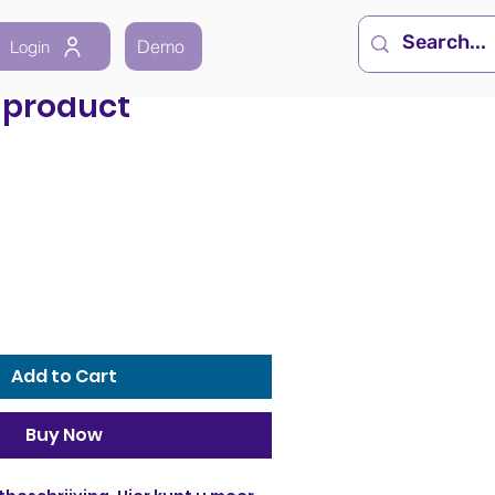
Demo
Login
n product
Add to Cart
Buy Now