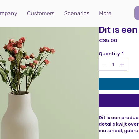
mpany
Customers
Scenarios
More
Dit is ee
Price
€85.00
Quantity
*
Dit is een produc
details kwijt ove
materiaal, gebru