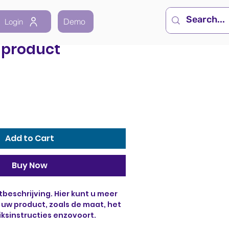
Demo
Login
n product
Add to Cart
Buy Now
tbeschrijving. Hier kunt u meer 
r uw product, zoals de maat, het 
iksinstructies enzovoort.