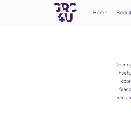
Home
Bedrij
Neem g
heeft
door
feedb
van go