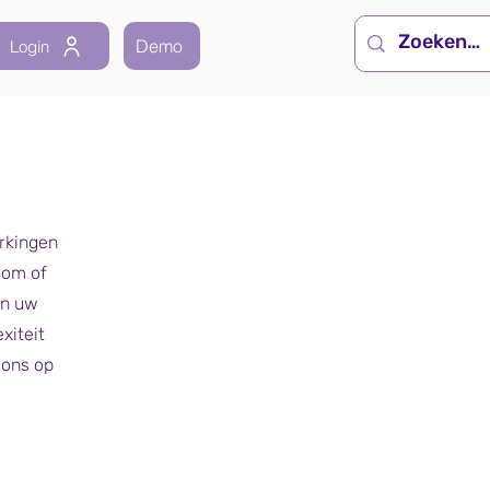
Demo
Login
rkingen
com
of
en uw
xiteit
 ons op