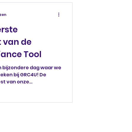
ezen
erste
t van de
ance Tool
n bijzondere dag waar we
eken bij GRC4U! De
est van onze