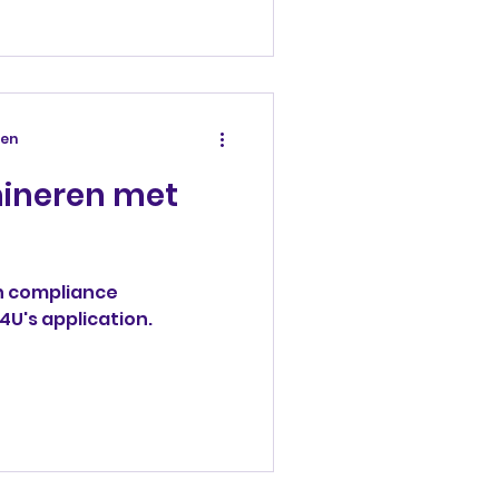
zen
mineren met
n compliance
's application.