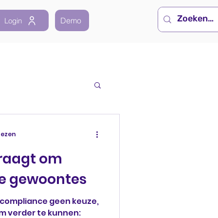
Demo
Login
lezen
raagt om
e gewoontes
s compliance geen keuze,
 verder te kunnen: