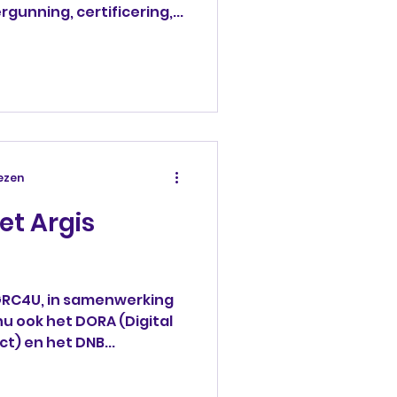
gunning, certificering,...
lezen
et Argis
GRC4U, in samenwerking
t) en het DNB...