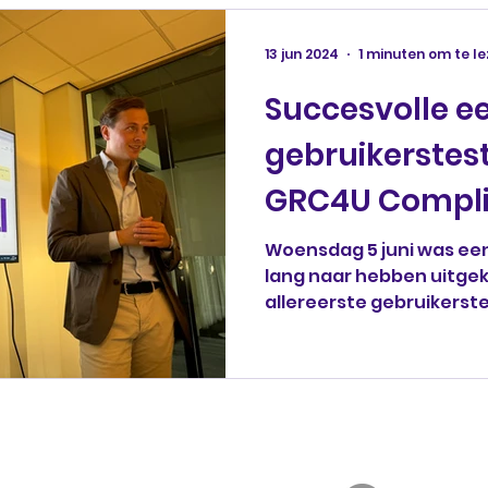
13 jun 2024
1 minuten om te l
Succesvolle e
gebruikerstes
GRC4U Compli
Woensdag 5 juni was ee
lang naar hebben uitgek
allereerste gebruikerst
vernieuwde...
GRC4U