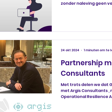
zonder naleving geen ver
24 okt 2024
1 minuten om te 
Partnership m
Consultants
Met trots delen we dat 
met Argis Consultants , nu ook het DORA (Digital
Operational Resilience Ac