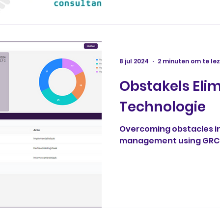
8 jul 2024
2 minuten om te le
Obstakels Eli
Technologie
Overcoming obstacles i
management using GRC4U