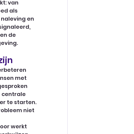
t: van 
ed als 
 naleving en 
signaleerd, 
 en de 
geving.
ijn
erbeteren 
ensen met 
fgesproken 
centrale 
r te starten. 
robleem niet 
door werkt 