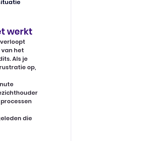
ituatie 
t werkt
verloopt 
 van het 
s. Als je 
rustratie op, 
inute 
oezichthouder
 processen 
eleden die 