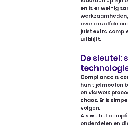
iedereen op zijn 
en is er weinig sa
werkzaamheden, 
over dezelfde ond
juist extra compl
uitblijft.
De sleutel:
technologi
Compliance is een
hun tijd moeten 
en via welk proces
chaos. Er is simp
volgen.
Als we het compli
onderdelen en die