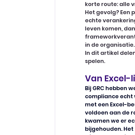
korte route: alle
Het gevolg? Een p
echte verankering
leven komen, dan 
frameworkverantw
in de organisatie.
In dit artikel del
spelen.
Van Excel-l
Bij GRC hebben we
compliance echt w
met een Excel-be
voldoen aan de ra
kwamen we er echt
bijgehouden. Het