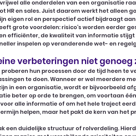
vrijwel alle onderdelen van een organisatie raak
tot HR en sales. Juist daarom werkt het alleen go
ijn eigen rol en perspectief actief bijdraagt aan
heeft grote voordelen: risico’s worden eerder ge
 efficiënter, de kwaliteit van informatie stijgt
sneller inspelen op veranderende wet- en regel
ne verbeteringen niet genoeg z
 proberen hun processen door de tijd heen te v
assingen te doen. Wanneer er wel meerdere m
ijn in een organisatie, wordt er bijvoorbeeld a
ie beter op orde te brengen, om voortaan één 
voor alle informatie of om het hele traject eerde
termijn helpen, maar het pakt de kern van het p
k een duidelijke structuur of rolverdeling. Hier