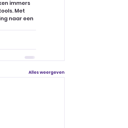
ken immers 
ools. Met 
ing naar een 
Alles weergeven