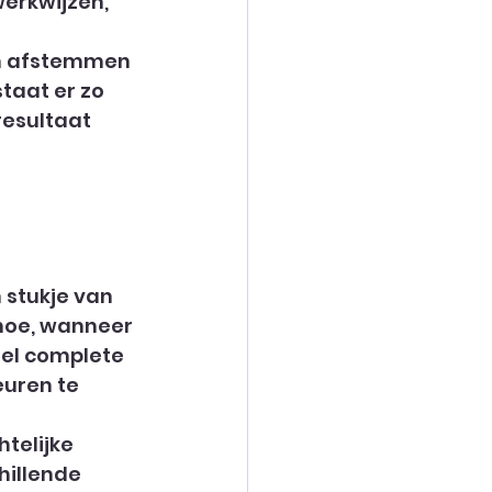
werkwijzen, 
n afstemmen 
taat er zo 
resultaat 
stukje van 
hoe, wanneer 
nel complete 
uren te 
telijke 
hillende 