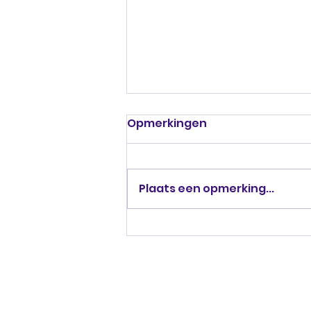
Opmerkingen
Plaats een opmerking...
Partnership met Argis
Consultants