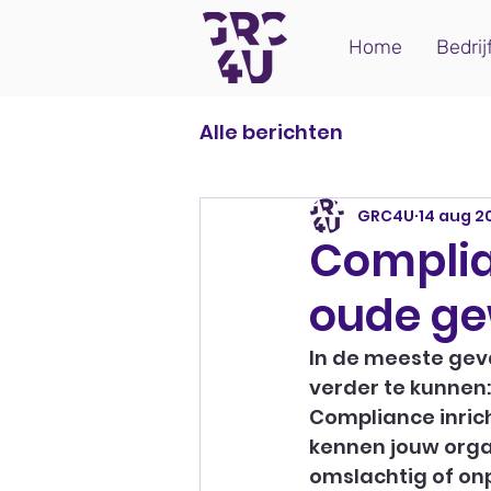
Home
Bedrij
Alle berichten
GRC4U
14 aug 2
Complia
oude g
In de meeste gev
verder te kunnen:
Compliance inrich
kennen jouw organ
omslachtig of on