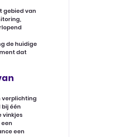
t gebied van 
toring, 
rlopend 
ng de huidige 
oment dat 
van 
verplichting 
bij één 
 vinkjes 
 een 
ance een 