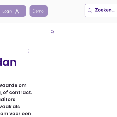
Demo
Login
dan
rwaarde om 
 of contract. 
ditors 
vaak als 
rom voor een 