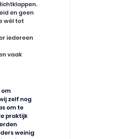
dichtklappen. 
eid en geen 
 wél tot 
r iedereen 
ven vaak 
g om 
j zelf nog 
as om te 
 praktijk 
werden 
ders weinig 