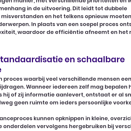
eigen manier, met verschillende prioriteiten en 
menhang in de uitvoering. Dit leidt tot dubbele 
misverstanden en het telkens opnieuw moete
erwerpen. In plaats van een soepel proces onts
exiteit, waardoor de efficiëntie afneemt en het 
 standaardisatie en schaalbare 
e
 proces waarbij veel verschillende mensen een 
bijdragen. Wanneer iedereen zelf mag bepalen 
 hij of zij informatie aanlevert, ontstaat er al s
elweg geen ruimte om ieders persoonlijke voorke
anceproces kunnen opknippen in kleine, overzich
 onderdelen vervolgens hergebruiken bij versc