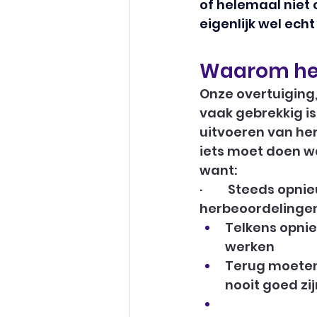
of helemaal niet c
eigenlijk wel ech
Waarom het
Onze overtuiging,
vaak gebrekkig is
uitvoeren van her
iets moet doen wat
want:
·         Steeds o
herbeoordelingen
Telkens opni
werken
Terug moeten
nooit goed zi